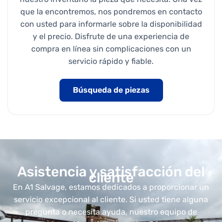
que la encontremos, nos pondremos en contacto
con usted para informarle sobre la disponibilidad
y el precio. Disfrute de una experiencia de
compra en línea sin complicaciones con un
servicio rápido y fiable.
Búsqueda de piezas
Asistencia y satisfacción del
cliente
En A1 Salvage, estamos dedicados a proporcionar un
servicio excepcional al cliente. Si usted tiene alguna
pregunta o necesita ayuda, nuestro equipo de