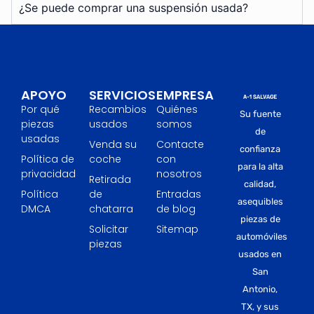
¿Se puede comprar una suspensión usada?
APOYO
SERVICIOS
EMPRESA
Por qué
Recambios
Quiénes
Su fuente
piezas
usados
somos
de
usadas
Venda su
Contacte
confianza
Política de
coche
con
para la alta
privacidad
nosotros
Retirada
calidad,
Política
de
Entradas
asequibles
DMCA
chatarra
de blog
piezas de
Solicitar
Sitemap
automóviles
piezas
usados en
San
Antonio,
TX, y sus