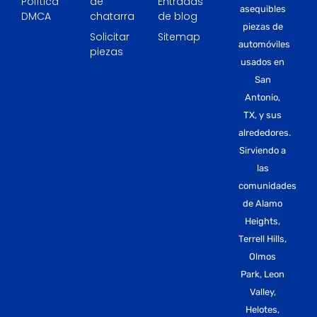
Política
de
Entradas
asequibles
DMCA
chatarra
de blog
piezas de
Solicitar
Sitemap
automóviles
piezas
usados en
San
Antonio,
TX, y sus
alrededores.
Sirviendo a
las
comunidades
de Alamo
Heights,
Terrell Hills,
Olmos
Park, Leon
Valley,
Helotes,