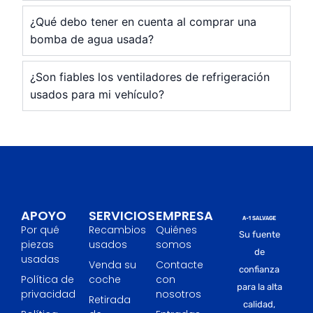
¿Qué debo tener en cuenta al comprar una
bomba de agua usada?
¿Son fiables los ventiladores de refrigeración
usados para mi vehículo?
APOYO
SERVICIOS
EMPRESA
Por qué
Recambios
Quiénes
Su fuente
piezas
usados
somos
de
usadas
Venda su
Contacte
confianza
Política de
coche
con
para la alta
privacidad
nosotros
Retirada
calidad,